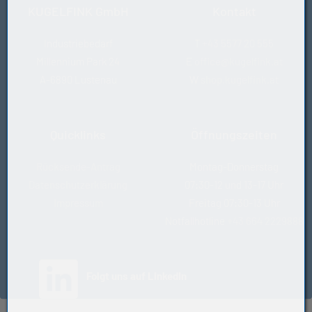
KUGELFINK GmbH
Kontakt
Industriebedarf
T
+43 5577 20 555
Millennium Park 24
E
office@kugelfink.at
A-6890 Lustenau
W
shop.kugelfink.at
Quicklinks
Öffnungszeiten
Rücksende-Antrag
Montag-Donnerstag
Datenschutzerklärung
07:30-12 und 13-17 Uhr
Impressum
Freitag 07:30-13 Uhr
Notfallhotline
+43 664 2229888
(öffnet in neuem Tab)
Folgt uns auf LinkedIn