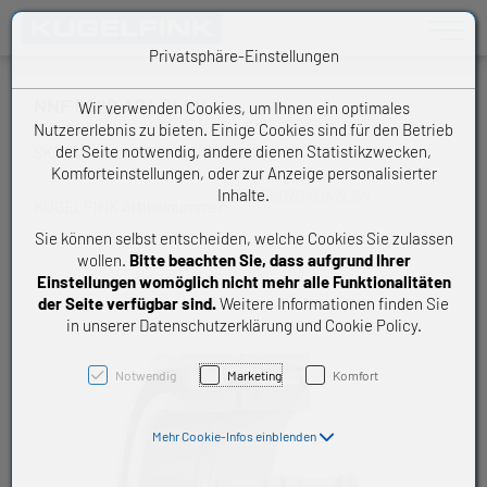
Toggle n
Privatsphäre-Einstellungen
NNF 5020 ADA 2LSV
Wir verwenden Cookies, um Ihnen ein optimales
Nutzererlebnis zu bieten. Einige Cookies sind für den Betrieb
der Seite notwendig, andere dienen Statistikzwecken,
SKF Zylinderrollenlager mehrreihig
Komforteinstellungen, oder zur Anzeige personalisierter
Inhalte.
NNF5020ADA2LSV
KUGELFINK Artikelnummer:
Sie können selbst entscheiden, welche Cookies Sie zulassen
wollen.
Bitte beachten Sie, dass aufgrund Ihrer
Einstellungen womöglich nicht mehr alle Funktionalitäten
der Seite verfügbar sind.
Weitere Informationen finden Sie
in unserer Datenschutzerklärung und Cookie Policy.
Notwendig
Marketing
Komfort
Mehr Cookie-Infos einblenden