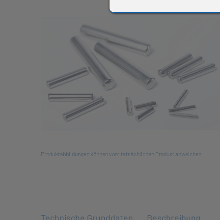
All
Produktabbildungen können vom tatsächlichen Produkt abweichen
Technische Grunddaten
Beschreibung