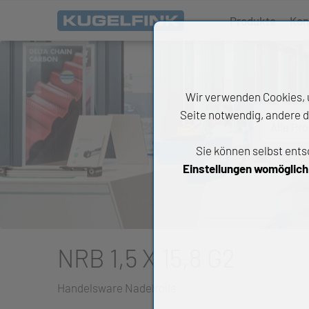
Produkte
Kon
Wir verwenden Cookies, u
Seite notwendig, andere d
Alle Pr
Sie können selbst ents
All
Einstellungen womöglich n
Wäl
An
Li
NRB 1,5 X 15,8 G2
Di
Handelsware Nadelrolle
Ch