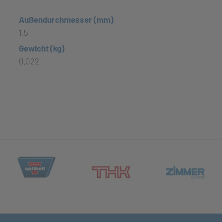
Außendurchmesser (mm)
1,5
Gewicht (kg)
0,022
(öffnet in neuem Tab)
et in neuem Tab)
(öff
(öffnet in neuem Tab)