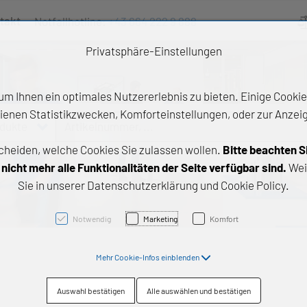
takt
Notfallhotline:
+43 664 222 9 888
Ve
Privatsphäre-Einstellungen
m Ihnen ein optimales Nutzererlebnis zu bieten. Einige Cookies
ienen Statistikzwecken, Komforteinstellungen, oder zur Anzeige
odukte
Artikelnummer, ...
cheiden, welche Cookies Sie zulassen wollen.
Bitte beachten S
e Produkte
icht mehr alle Funktionalitäten der Seite verfügbar sind.
Wei
Sie in unserer Datenschutzerklärung und Cookie Policy.
z- und Gleitlager
triebstechnik
Notwendig
Marketing
Komfort
neartechnik
Mehr Cookie-Infos einblenden
chtungstechnik
Auswahl bestätigen
Alle auswählen und bestätigen
emische Produkte