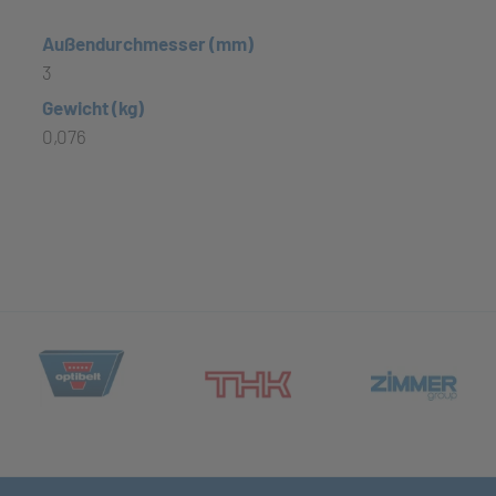
Außendurchmesser (mm)
3
Gewicht (kg)
0,076
(öffnet in neuem Tab)
et in neuem Tab)
(öff
(öffnet in neuem Tab)