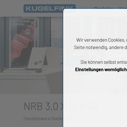
Produkte
Kon
Wir verwenden Cookies, u
Seite notwendig, andere d
Alle Pr
Sie können selbst ents
All
Einstellungen womöglich n
Wäl
An
Li
NRB 3,0 X 13,8 G2
Di
Handelsware Nadelrolle
Ch