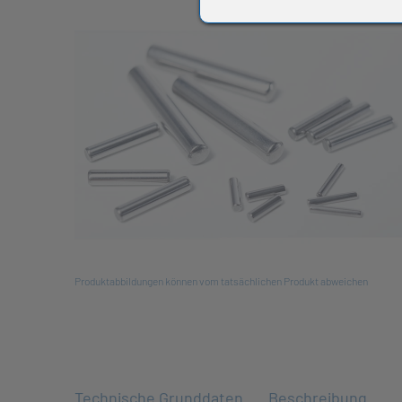
All
Produktabbildungen können vom tatsächlichen Produkt abweichen
Technische Grunddaten
Beschreibung