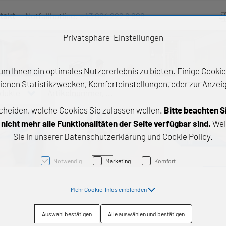
takt
Notfallhotline:
+43 664 222 9 888
Ve
Privatsphäre-Einstellungen
m Ihnen ein optimales Nutzererlebnis zu bieten. Einige Cookies
ienen Statistikzwecken, Komforteinstellungen, oder zur Anzeige
odukte
Artikelnummer, ...
cheiden, welche Cookies Sie zulassen wollen.
Bitte beachten S
e Produkte
icht mehr alle Funktionalitäten der Seite verfügbar sind.
Wei
Sie in unserer Datenschutzerklärung und Cookie Policy.
z- und Gleitlager
triebstechnik
Notwendig
Marketing
Komfort
neartechnik
Mehr Cookie-Infos einblenden
chtungstechnik
Auswahl bestätigen
Alle auswählen und bestätigen
emische Produkte