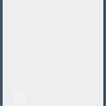
KUGELFINK GmbH
Kontakt
Industriebedarf
T
+43 5577 20 555
Millennium Park 24
E
office@kugelfink.at
A-6890 Lustenau
W
shop.kugelfink.at
Quicklinks
Öffnungszeiten
Rücksende-Antrag
Montag-Donnerstag
Datenschutzerklärung
07:30-12 und 13-17 Uhr
Impressum
Freitag 07:30-13 Uhr
Notfallhotline
+43 664 2229888
(öffnet in neuem Tab)
Folgt uns auf LinkedIn