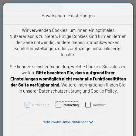
Toggle n
Privatsphäre-Einstellungen
NRB 3,0 X 9,8 G2
Wir verwenden Cookies, um Ihnen ein optimales
Nutzererlebnis zu bieten. Einige Cookies sind für den Betrieb
der Seite notwendig, andere dienen Statistikzwecken,
Handelsware Nadelrolle
Komforteinstellungen, oder zur Anzeige personalisierter
Inhalte.
NR3,98
KUGELFINK Artikelnummer:
Sie können selbst entscheiden, welche Cookies Sie zulassen
wollen.
Bitte beachten Sie, dass aufgrund Ihrer
Einstellungen womöglich nicht mehr alle Funktionalitäten
der Seite verfügbar sind.
Weitere Informationen finden Sie
in unserer Datenschutzerklärung und Cookie Policy.
Notwendig
Marketing
Komfort
Mehr Cookie-Infos einblenden