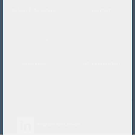
KUGELFINK GmbH
Kontakt
Industriebedarf
T
+43 5577 20 555
Millennium Park 24
E
office@kugelfink.at
A-6890 Lustenau
W
shop.kugelfink.at
Quicklinks
Öffnungszeiten
Rücksende-Antrag
Montag-Donnerstag
Datenschutzerklärung
07:30-12 und 13-17 Uhr
Impressum
Freitag 07:30-13 Uhr
Notfallhotline
+43 664 2229888
(öffnet in neuem Tab)
Folgt uns auf LinkedIn