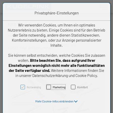
Toggle n
Privatsphäre-Einstellungen
NRB 3,5 X 34,8 G2
Wir verwenden Cookies, um Ihnen ein optimales
Nutzererlebnis zu bieten. Einige Cookies sind für den Betrieb
der Seite notwendig, andere dienen Statistikzwecken,
Handelsware Nadelrolle
Komforteinstellungen, oder zur Anzeige personalisierter
Inhalte.
NR35,348
KUGELFINK Artikelnummer:
Sie können selbst entscheiden, welche Cookies Sie zulassen
wollen.
Bitte beachten Sie, dass aufgrund Ihrer
Einstellungen womöglich nicht mehr alle Funktionalitäten
der Seite verfügbar sind.
Weitere Informationen finden Sie
in unserer Datenschutzerklärung und Cookie Policy.
Notwendig
Marketing
Komfort
Mehr Cookie-Infos einblenden