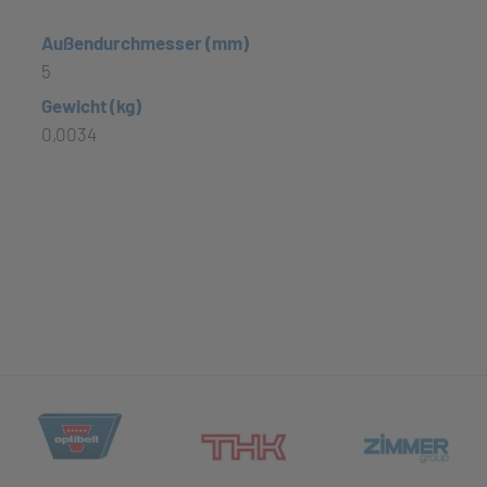
Außendurchmesser (mm)
5
Gewicht (kg)
0,0034
(öffnet in neuem Tab)
et in neuem Tab)
(öff
(öffnet in neuem Tab)