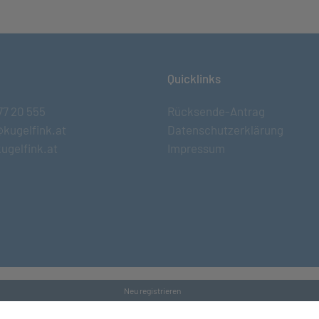
Quicklinks
77 20 555
Rücksende-Antrag
@kugelfink.at
Datenschutzerklärung
ugelfink.at
Impressum
Neu registrieren
s and Conditons
•
Datenschutz
•
Kontakt