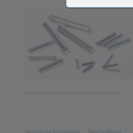
All
Produktabbildungen können vom tatsächlichen Produkt abweichen
Technische Grunddaten
Beschreibung