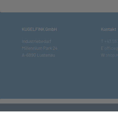
KUGELFINK GmbH
Kontakt
Industriebedarf
T
+43 55
Millennium Park 24
E
office
A-6890 Lustenau
W
shop.k
© KUGELFINK GmbH
•
Impressum
•
AGB
•
Term