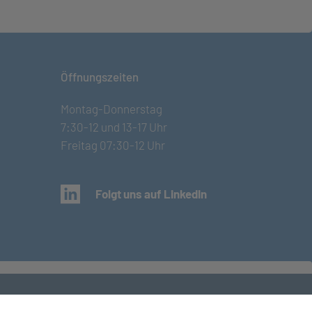
Öffnungszeiten
Montag-Donnerstag
7:30-12 und 13-17 Uhr
Freitag 07:30-12 Uhr
(öffnet in neuem Tab)
Folgt uns auf LinkedIn