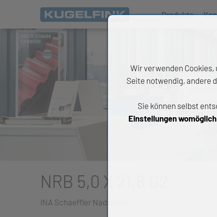
Produkte
Kon
Wir verwenden Cookies, u
Seite notwendig, andere d
Alle Pr
Sie können selbst ents
All
Einstellungen womöglich n
Wäl
An
Li
NRB 5,0 X 21,8 G2
Di
INA Schaeffler Nadelrolle
Ch