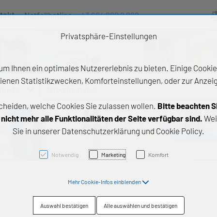
takt
Notfallhotline:
+43 664 222 9 888
Ve
Privatsphäre-Einstellungen
m Ihnen ein optimales Nutzererlebnis zu bieten. Einige Cookies
ienen Statistikzwecken, Komforteinstellungen, oder zur Anzeige
odukte
Artikelnummer, ...
cheiden, welche Cookies Sie zulassen wollen.
Bitte beachten S
e Produkte
icht mehr alle Funktionalitäten der Seite verfügbar sind.
Wei
Sie in unserer Datenschutzerklärung und Cookie Policy.
z- und Gleitlager
triebstechnik
Notwendig
Marketing
Komfort
neartechnik
Mehr Cookie-Infos einblenden
chtungstechnik
Auswahl bestätigen
Alle auswählen und bestätigen
emische Produkte