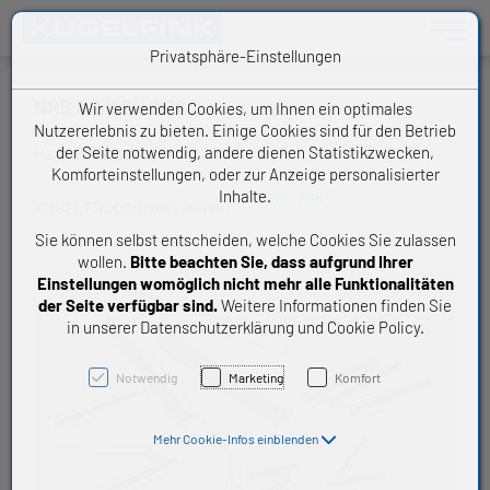
Toggle n
Privatsphäre-Einstellungen
NRB 5,0 X 24,8 G2
Wir verwenden Cookies, um Ihnen ein optimales
Nutzererlebnis zu bieten. Einige Cookies sind für den Betrieb
der Seite notwendig, andere dienen Statistikzwecken,
Handelsware Nadelrolle
Komforteinstellungen, oder zur Anzeige personalisierter
Inhalte.
NR5,248
KUGELFINK Artikelnummer:
Sie können selbst entscheiden, welche Cookies Sie zulassen
wollen.
Bitte beachten Sie, dass aufgrund Ihrer
Einstellungen womöglich nicht mehr alle Funktionalitäten
der Seite verfügbar sind.
Weitere Informationen finden Sie
in unserer Datenschutzerklärung und Cookie Policy.
Notwendig
Marketing
Komfort
Mehr Cookie-Infos einblenden