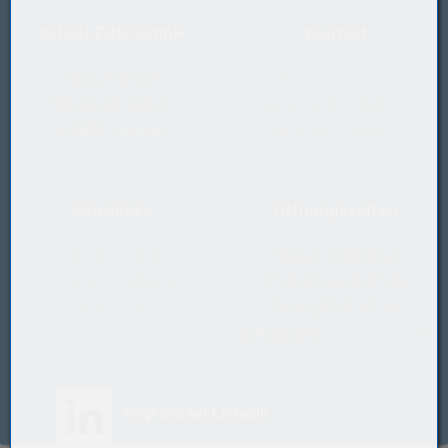
KUGELFINK GmbH
Kontakt
Industriebedarf
T
+43 5577 20 555
Millennium Park 24
E
office@kugelfink.at
A-6890 Lustenau
W
shop.kugelfink.at
Quicklinks
Öffnungszeiten
Rücksende-Antrag
Montag-Donnerstag
Datenschutzerklärung
07:30-12 und 13-17 Uhr
Impressum
Freitag 07:30-13 Uhr
Notfallhotline
+43 664 2229888
(öffnet in neuem Tab)
Folgt uns auf LinkedIn