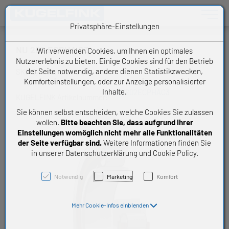
Toggle n
Privatsphäre-Einstellungen
NU 202 ECPHA C3
Wir verwenden Cookies, um Ihnen ein optimales
Nutzererlebnis zu bieten. Einige Cookies sind für den Betrieb
der Seite notwendig, andere dienen Statistikzwecken,
SKF Zylinderrollenlager
Komforteinstellungen, oder zur Anzeige personalisierter
Inhalte.
NU202ECPHAC3
KUGELFINK Artikelnummer:
Sie können selbst entscheiden, welche Cookies Sie zulassen
wollen.
Bitte beachten Sie, dass aufgrund Ihrer
Einstellungen womöglich nicht mehr alle Funktionalitäten
der Seite verfügbar sind.
Weitere Informationen finden Sie
in unserer Datenschutzerklärung und Cookie Policy.
Notwendig
Marketing
Komfort
Mehr Cookie-Infos einblenden