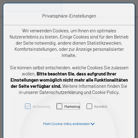
Toggle n
Privatsphäre-Einstellungen
44,17X 1,78 NBR 70
Wir verwenden Cookies, um Ihnen ein optimales
Nutzererlebnis zu bieten. Einige Cookies sind für den Betrieb
der Seite notwendig, andere dienen Statistikzwecken,
Handelsware O-Ring
Komforteinstellungen, oder zur Anzeige personalisierter
Inhalte.
OM4417,178
KUGELFINK Artikelnummer:
Sie können selbst entscheiden, welche Cookies Sie zulassen
wollen.
Bitte beachten Sie, dass aufgrund Ihrer
Einstellungen womöglich nicht mehr alle Funktionalitäten
der Seite verfügbar sind.
Weitere Informationen finden Sie
in unserer Datenschutzerklärung und Cookie Policy.
Notwendig
Marketing
Komfort
Mehr Cookie-Infos einblenden