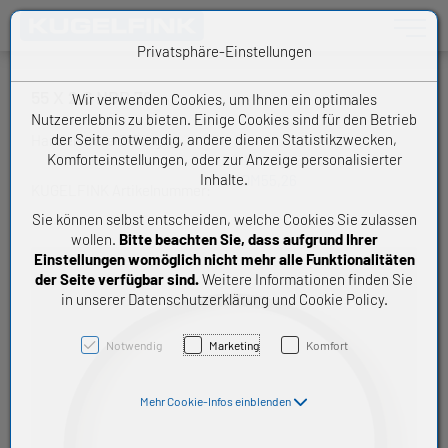
Toggle n
Privatsphäre-Einstellungen
55 X 2,6 NBR 70
Wir verwenden Cookies, um Ihnen ein optimales
Nutzererlebnis zu bieten. Einige Cookies sind für den Betrieb
der Seite notwendig, andere dienen Statistikzwecken,
Handelsware O-Ring
Komforteinstellungen, oder zur Anzeige personalisierter
Inhalte.
OM55,26
KUGELFINK Artikelnummer:
Sie können selbst entscheiden, welche Cookies Sie zulassen
wollen.
Bitte beachten Sie, dass aufgrund Ihrer
Einstellungen womöglich nicht mehr alle Funktionalitäten
der Seite verfügbar sind.
Weitere Informationen finden Sie
in unserer Datenschutzerklärung und Cookie Policy.
Notwendig
Marketing
Komfort
Mehr Cookie-Infos einblenden