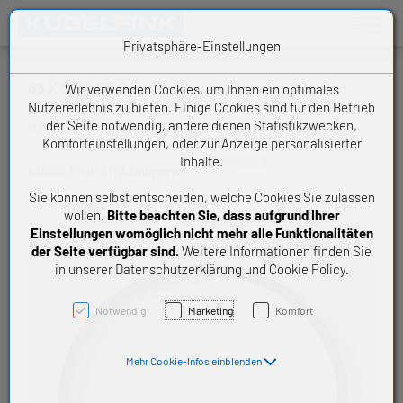
Toggle n
Privatsphäre-Einstellungen
66 X 5,3 NBR 70
Wir verwenden Cookies, um Ihnen ein optimales
Nutzererlebnis zu bieten. Einige Cookies sind für den Betrieb
der Seite notwendig, andere dienen Statistikzwecken,
Handelsware O-Ring
Komforteinstellungen, oder zur Anzeige personalisierter
Inhalte.
OM66,53
KUGELFINK Artikelnummer:
Sie können selbst entscheiden, welche Cookies Sie zulassen
wollen.
Bitte beachten Sie, dass aufgrund Ihrer
Einstellungen womöglich nicht mehr alle Funktionalitäten
der Seite verfügbar sind.
Weitere Informationen finden Sie
in unserer Datenschutzerklärung und Cookie Policy.
Notwendig
Marketing
Komfort
Mehr Cookie-Infos einblenden