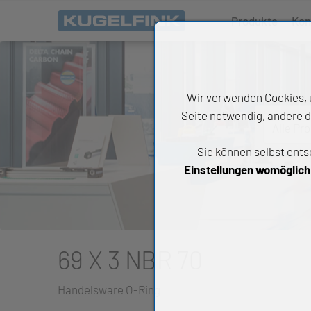
Produkte
Kon
Wir verwenden Cookies, u
Seite notwendig, andere d
Alle Pr
Sie können selbst ents
All
Einstellungen womöglich n
Wäl
An
Li
69 X 3 NBR 70
Di
Handelsware O-Ring
Ch