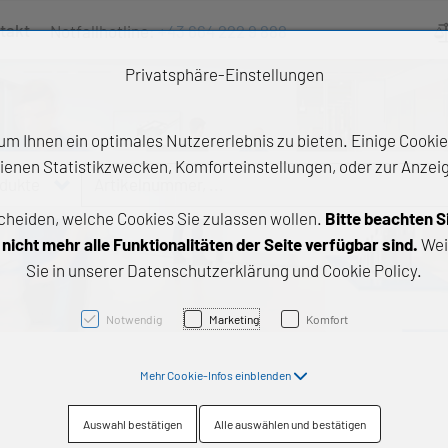
takt
Notfallhotline:
+43 664 222 9 888
Ve
Privatsphäre-Einstellungen
m Ihnen ein optimales Nutzererlebnis zu bieten. Einige Cookies
ienen Statistikzwecken, Komforteinstellungen, oder zur Anzeige
odukte
Artikelnummer, ...
cheiden, welche Cookies Sie zulassen wollen.
Bitte beachten S
e Produkte
icht mehr alle Funktionalitäten der Seite verfügbar sind.
Wei
Sie in unserer Datenschutzerklärung und Cookie Policy.
z- und Gleitlager
triebstechnik
Notwendig
Marketing
Komfort
neartechnik
Mehr Cookie-Infos einblenden
chtungstechnik
Auswahl bestätigen
Alle auswählen und bestätigen
emische Produkte