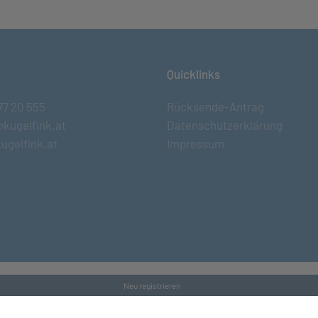
Quicklinks
77 20 555
Rücksende-Antrag
@kugelfink.at
Datenschutzerklärung
ugelfink.at
Impressum
Neu registrieren
s and Conditons
•
Datenschutz
•
Kontakt