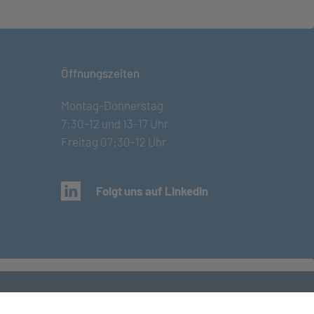
Öffnungszeiten
Montag-Donnerstag
7:30-12 und 13-17 Uhr
Freitag 07:30-12 Uhr
(öffnet in neuem Tab)
Folgt uns auf LinkedIn