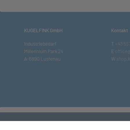
KUGELFINK GmbH
Kontakt
Industriebedarf
T
+43 55
Millennium Park 24
E
office
A-6890 Lustenau
W
shop.k
© KUGELFINK GmbH
•
Impressum
•
AGB
•
Term