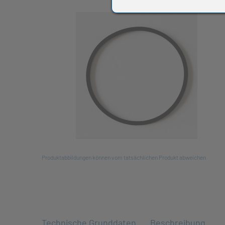
All
Produktabbildungen können vom tatsächlichen Produkt abweichen
Technische Grunddaten
Beschreibung