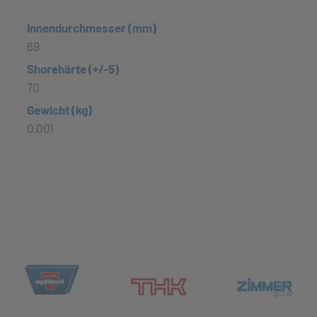
Innendurchmesser (mm)
69
Shorehärte (+/-5)
70
Gewicht (kg)
0,001
(öffnet in neuem Tab)
et in neuem Tab)
(öff
(öffnet in neuem Tab)