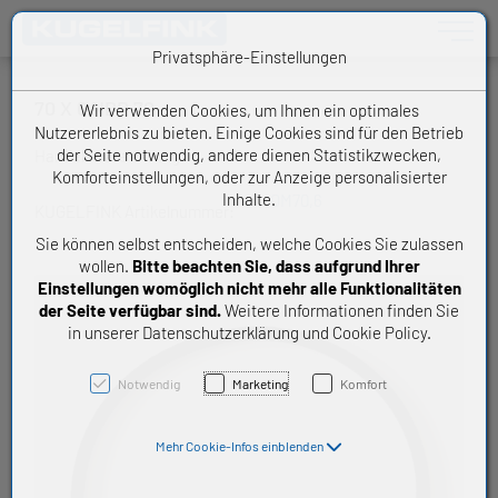
Toggle n
Privatsphäre-Einstellungen
70 X 6 NBR 70
Wir verwenden Cookies, um Ihnen ein optimales
Nutzererlebnis zu bieten. Einige Cookies sind für den Betrieb
der Seite notwendig, andere dienen Statistikzwecken,
Handelsware O-Ring
Komforteinstellungen, oder zur Anzeige personalisierter
Inhalte.
OM70,6
KUGELFINK Artikelnummer:
Sie können selbst entscheiden, welche Cookies Sie zulassen
wollen.
Bitte beachten Sie, dass aufgrund Ihrer
Einstellungen womöglich nicht mehr alle Funktionalitäten
der Seite verfügbar sind.
Weitere Informationen finden Sie
in unserer Datenschutzerklärung und Cookie Policy.
Notwendig
Marketing
Komfort
Mehr Cookie-Infos einblenden