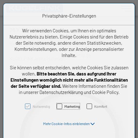
Toggle n
Privatsphäre-Einstellungen
76 X 3,5 NBR 70
Wir verwenden Cookies, um Ihnen ein optimales
Nutzererlebnis zu bieten. Einige Cookies sind für den Betrieb
der Seite notwendig, andere dienen Statistikzwecken,
Handelsware O-Ring
Komforteinstellungen, oder zur Anzeige personalisierter
Inhalte.
OM76,35
KUGELFINK Artikelnummer:
Sie können selbst entscheiden, welche Cookies Sie zulassen
wollen.
Bitte beachten Sie, dass aufgrund Ihrer
Einstellungen womöglich nicht mehr alle Funktionalitäten
der Seite verfügbar sind.
Weitere Informationen finden Sie
in unserer Datenschutzerklärung und Cookie Policy.
Notwendig
Marketing
Komfort
Mehr Cookie-Infos einblenden