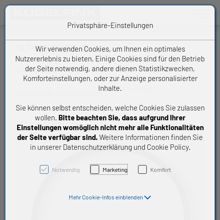
Toggle n
Privatsphäre-Einstellungen
78,74X 5,33 NBR 70
Wir verwenden Cookies, um Ihnen ein optimales
Nutzererlebnis zu bieten. Einige Cookies sind für den Betrieb
der Seite notwendig, andere dienen Statistikzwecken,
Handelsware O-Ring
Komforteinstellungen, oder zur Anzeige personalisierter
Inhalte.
OM7874,533
KUGELFINK Artikelnummer:
Sie können selbst entscheiden, welche Cookies Sie zulassen
wollen.
Bitte beachten Sie, dass aufgrund Ihrer
Einstellungen womöglich nicht mehr alle Funktionalitäten
der Seite verfügbar sind.
Weitere Informationen finden Sie
in unserer Datenschutzerklärung und Cookie Policy.
Notwendig
Marketing
Komfort
Mehr Cookie-Infos einblenden