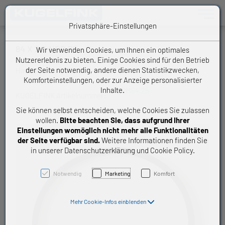
Toggle n
Privatsphäre-Einstellungen
84 X 2,5 NBR 70
Wir verwenden Cookies, um Ihnen ein optimales
Nutzererlebnis zu bieten. Einige Cookies sind für den Betrieb
der Seite notwendig, andere dienen Statistikzwecken,
Handelsware O-Ring
Komforteinstellungen, oder zur Anzeige personalisierter
Inhalte.
OM84,25
KUGELFINK Artikelnummer:
Sie können selbst entscheiden, welche Cookies Sie zulassen
wollen.
Bitte beachten Sie, dass aufgrund Ihrer
Einstellungen womöglich nicht mehr alle Funktionalitäten
der Seite verfügbar sind.
Weitere Informationen finden Sie
in unserer Datenschutzerklärung und Cookie Policy.
Notwendig
Marketing
Komfort
Mehr Cookie-Infos einblenden