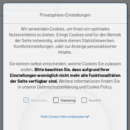
Toggle n
Privatsphäre-Einstellungen
87,2 X 2,5 NBR 70
Wir verwenden Cookies, um Ihnen ein optimales
Nutzererlebnis zu bieten. Einige Cookies sind für den Betrieb
der Seite notwendig, andere dienen Statistikzwecken,
Handelsware O-Ring
Komforteinstellungen, oder zur Anzeige personalisierter
Inhalte.
OM872,25
KUGELFINK Artikelnummer:
Sie können selbst entscheiden, welche Cookies Sie zulassen
wollen.
Bitte beachten Sie, dass aufgrund Ihrer
Einstellungen womöglich nicht mehr alle Funktionalitäten
der Seite verfügbar sind.
Weitere Informationen finden Sie
in unserer Datenschutzerklärung und Cookie Policy.
Notwendig
Marketing
Komfort
Mehr Cookie-Infos einblenden