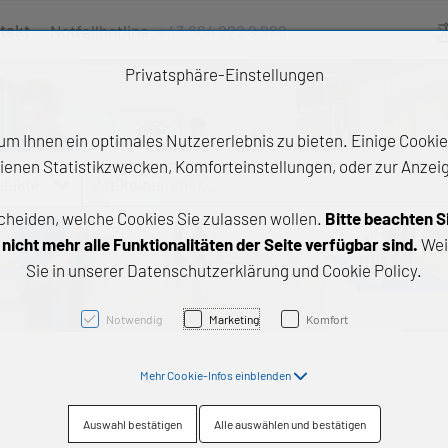
takt
Notfallhotline:
+43 664 222 9 888
Ve
Privatsphäre-Einstellungen
m Ihnen ein optimales Nutzererlebnis zu bieten. Einige Cookies
ienen Statistikzwecken, Komforteinstellungen, oder zur Anzeige
odukte
Artikelnummer, ...
cheiden, welche Cookies Sie zulassen wollen.
Bitte beachten S
e Produkte
icht mehr alle Funktionalitäten der Seite verfügbar sind.
Wei
Sie in unserer Datenschutzerklärung und Cookie Policy.
z- und Gleitlager
triebstechnik
Notwendig
Marketing
Komfort
neartechnik
Mehr Cookie-Infos einblenden
chtungstechnik
Auswahl bestätigen
Alle auswählen und bestätigen
emische Produkte