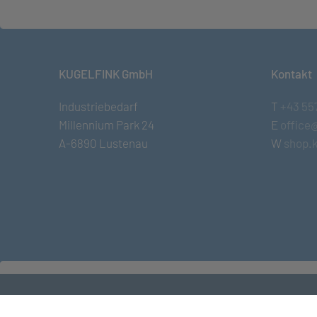
KUGELFINK GmbH
Kontakt
Industriebedarf
T
+43 55
Millennium Park 24
E
office
A-6890 Lustenau
W
shop.k
© KUGELFINK GmbH
•
Impressum
•
AGB
•
Term