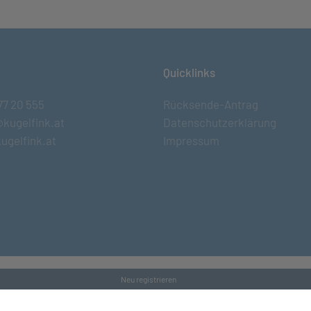
Quicklinks
77 20 555
Rücksende-Antrag
@kugelfink.at
Datenschutzerklärung
ugelfink.at
Impressum
Neu registrieren
s and Conditons
•
Datenschutz
•
Kontakt