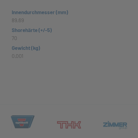
Innendurchmesser (mm)
89,69
Shorehärte (+/-5)
70
Gewicht (kg)
0,001
(öffnet in neuem Tab)
et in neuem Tab)
(öff
(öffnet in neuem Tab)