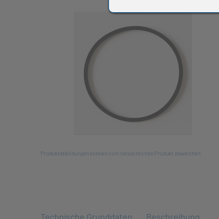
All
Produktabbildungen können vom tatsächlichen Produkt abweichen
Technische Grunddaten
Beschreibung