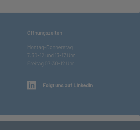
Öffnungszeiten
Montag-Donnerstag
7:30-12 und 13-17 Uhr
Freitag 07:30-12 Uhr
(öffnet in neuem Tab)
Folgt uns auf LinkedIn