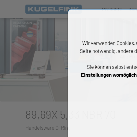
Produkte
Kon
Wir verwenden Cookies, u
Seite notwendig, andere d
Alle Pr
Sie können selbst ents
All
Einstellungen womöglich n
Wäl
An
Li
89,69X 5,33 NBR 70
Di
Handelsware O-Ring
Ch