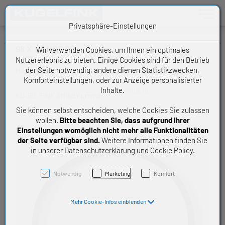
Toggle n
Privatsphäre-Einstellungen
98 X 1,5 NBR 70
Wir verwenden Cookies, um Ihnen ein optimales
Nutzererlebnis zu bieten. Einige Cookies sind für den Betrieb
der Seite notwendig, andere dienen Statistikzwecken,
Handelsware O-Ring
Komforteinstellungen, oder zur Anzeige personalisierter
Inhalte.
OM98,15
KUGELFINK Artikelnummer:
Sie können selbst entscheiden, welche Cookies Sie zulassen
wollen.
Bitte beachten Sie, dass aufgrund Ihrer
Einstellungen womöglich nicht mehr alle Funktionalitäten
der Seite verfügbar sind.
Weitere Informationen finden Sie
in unserer Datenschutzerklärung und Cookie Policy.
Notwendig
Marketing
Komfort
Mehr Cookie-Infos einblenden