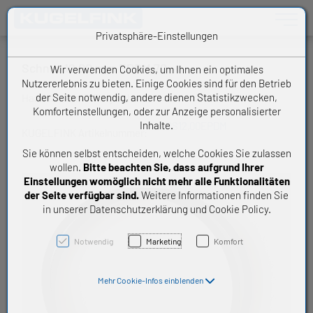
Toggle n
Privatsphäre-Einstellungen
Schnur 12,00 mm EPDM 70
Wir verwenden Cookies, um Ihnen ein optimales
Nutzererlebnis zu bieten. Einige Cookies sind für den Betrieb
der Seite notwendig, andere dienen Statistikzwecken,
Handelsware O-Ring Schnur
Komforteinstellungen, oder zur Anzeige personalisierter
Inhalte.
ORS12,00EPDM
KUGELFINK Artikelnummer:
Sie können selbst entscheiden, welche Cookies Sie zulassen
wollen.
Bitte beachten Sie, dass aufgrund Ihrer
Einstellungen womöglich nicht mehr alle Funktionalitäten
der Seite verfügbar sind.
Weitere Informationen finden Sie
in unserer Datenschutzerklärung und Cookie Policy.
Notwendig
Marketing
Komfort
Mehr Cookie-Infos einblenden