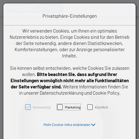
Toggle n
Privatsphäre-Einstellungen
Schnur 6,00 mm NBR 70
Wir verwenden Cookies, um Ihnen ein optimales
Nutzererlebnis zu bieten. Einige Cookies sind für den Betrieb
der Seite notwendig, andere dienen Statistikzwecken,
Handelsware O-Ring Schnur
Komforteinstellungen, oder zur Anzeige personalisierter
Inhalte.
ORS6,00
KUGELFINK Artikelnummer:
Sie können selbst entscheiden, welche Cookies Sie zulassen
wollen.
Bitte beachten Sie, dass aufgrund Ihrer
Einstellungen womöglich nicht mehr alle Funktionalitäten
der Seite verfügbar sind.
Weitere Informationen finden Sie
in unserer Datenschutzerklärung und Cookie Policy.
Notwendig
Marketing
Komfort
Mehr Cookie-Infos einblenden