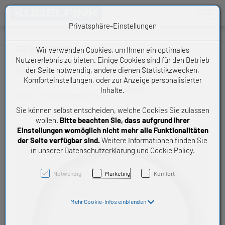
Toggle n
Privatsphäre-Einstellungen
133 X 7 FKM 80
Wir verwenden Cookies, um Ihnen ein optimales
Nutzererlebnis zu bieten. Einige Cookies sind für den Betrieb
der Seite notwendig, andere dienen Statistikzwecken,
Handelsware O-Ring
Komforteinstellungen, oder zur Anzeige personalisierter
Inhalte.
OVG133,7
KUGELFINK Artikelnummer:
Sie können selbst entscheiden, welche Cookies Sie zulassen
wollen.
Bitte beachten Sie, dass aufgrund Ihrer
Einstellungen womöglich nicht mehr alle Funktionalitäten
der Seite verfügbar sind.
Weitere Informationen finden Sie
in unserer Datenschutzerklärung und Cookie Policy.
Notwendig
Marketing
Komfort
Mehr Cookie-Infos einblenden