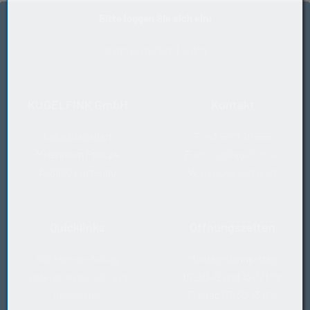
Bitte loggen Sie sich ein:
zum Kunden-Login
KUGELFINK GmbH
Kontakt
Industriebedarf
T
+43 5577 20 555
Millennium Park 24
E
office@kugelfink.at
A-6890 Lustenau
W
shop.kugelfink.at
Quicklinks
Öffnungszeiten
Rücksende-Antrag
Montag-Donnerstag
Datenschutzerklärung
07:30-12 und 13-17 Uhr
Impressum
Freitag 07:30-13 Uhr