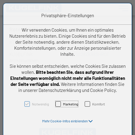
Toggle n
Privatsphäre-Einstellungen
Rotex GS 28 Zahnkranz rot 98 Sh A PUR
Wir verwenden Cookies, um Ihnen ein optimales
Nutzererlebnis zu bieten. Einige Cookies sind für den Betrieb
der Seite notwendig, andere dienen Statistikzwecken,
KTR Kupplungsstern
Komforteinstellungen, oder zur Anzeige personalisierter
Inhalte.
KUGELFINK
ROTEXGS28ZK98SHROT
Artikelnummer:
Sie können selbst entscheiden, welche Cookies Sie zulassen
wollen.
Bitte beachten Sie, dass aufgrund Ihrer
Einstellungen womöglich nicht mehr alle Funktionalitäten
der Seite verfügbar sind.
Weitere Informationen finden Sie
in unserer Datenschutzerklärung und Cookie Policy.
Notwendig
Marketing
Komfort
Mehr Cookie-Infos einblenden