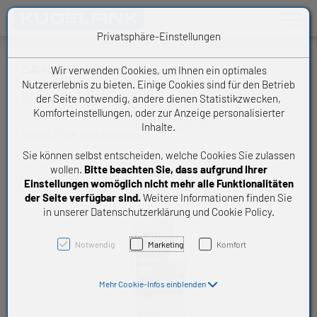
Toggle n
Privatsphäre-Einstellungen
SA 40 TXE 2LS SKF
Wir verwenden Cookies, um Ihnen ein optimales
Nutzererlebnis zu bieten. Einige Cookies sind für den Betrieb
der Seite notwendig, andere dienen Statistikzwecken,
SKF Gelenkkopf
Komforteinstellungen, oder zur Anzeige personalisierter
Inhalte.
SA40TXE2LS
KUGELFINK Artikelnummer:
Sie können selbst entscheiden, welche Cookies Sie zulassen
wollen.
Bitte beachten Sie, dass aufgrund Ihrer
Einstellungen womöglich nicht mehr alle Funktionalitäten
der Seite verfügbar sind.
Weitere Informationen finden Sie
in unserer Datenschutzerklärung und Cookie Policy.
Notwendig
Marketing
Komfort
Mehr Cookie-Infos einblenden