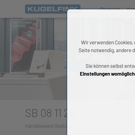
Produkte
Kon
Wir verwenden Cookies, u
Seite notwendig, andere d
Alle Pr
Sie können selbst ents
All
Einstellungen womöglich n
Wäl
An
Li
SB 08 11 20
Di
Handelsware Gleitlager
Ch