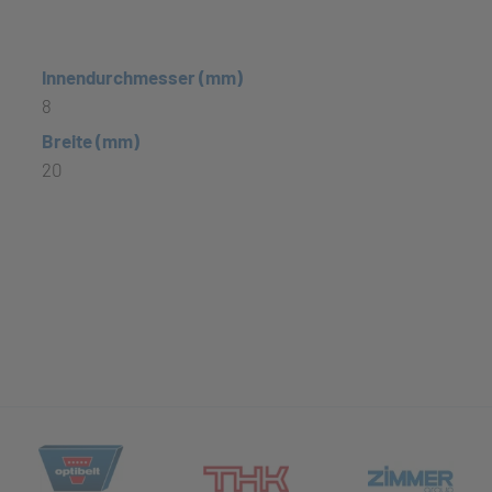
Innendurchmesser (mm)
8
Breite (mm)
20
(öffnet in neuem Tab)
et in neuem Tab)
(öff
(öffnet in neuem Tab)