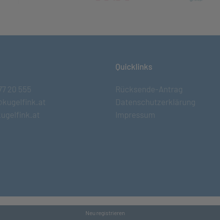
Quicklinks
77 20 555
Rücksende-Antrag
@kugelfink.at
Datenschutzerklärung
ugelfink.at
Impressum
Neu registrieren
s and Conditons
•
Datenschutz
•
Kontakt