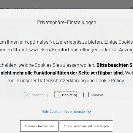
takt
Notfallhotline:
+43 664 222 9 888
Ve
Privatsphäre-Einstellungen
m Ihnen ein optimales Nutzererlebnis zu bieten. Einige Cookies
ienen Statistikzwecken, Komforteinstellungen, oder zur Anzeige
odukte
Artikelnummer, ...
cheiden, welche Cookies Sie zulassen wollen.
Bitte beachten S
e Produkte
icht mehr alle Funktionalitäten der Seite verfügbar sind.
Wei
Sie in unserer Datenschutzerklärung und Cookie Policy.
z- und Gleitlager
triebstechnik
Notwendig
Marketing
Komfort
neartechnik
Mehr Cookie-Infos einblenden
chtungstechnik
Auswahl bestätigen
Alle auswählen und bestätigen
emische Produkte