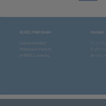
KUGELFINK GmbH
Kontakt
Industriebedarf
T
+43 55
Millennium Park 24
E
office
A-6890 Lustenau
W
shop.k
© KUGELFINK GmbH
•
Impressum
•
AGB
•
Term