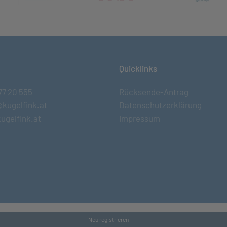
Quicklinks
77 20 555
Rücksende-Antrag
@kugelfink.at
Datenschutzerklärung
ugelfink.at
Impressum
Neu registrieren
s and Conditons
•
Datenschutz
•
Kontakt