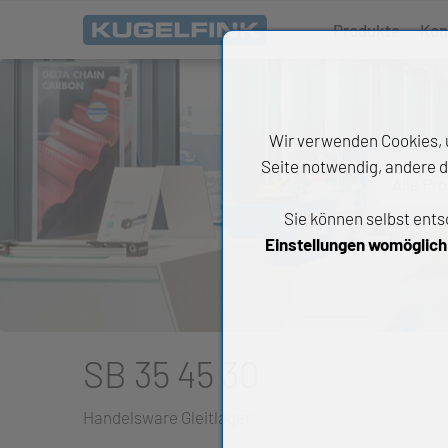
Produkte
Kon
Wir verwenden Cookies, u
Seite notwendig, andere d
Alle Pr
Sie können selbst ents
All
Einstellungen womöglich n
Wäl
An
Li
SB 35 45 30
Di
Handelsware Gleitlager
Ch