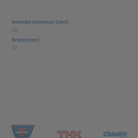
Innendurchmesser (mm)
35
Breite (mm)
30
(öffnet in neuem Tab)
et in neuem Tab)
(öff
(öffnet in neuem Tab)