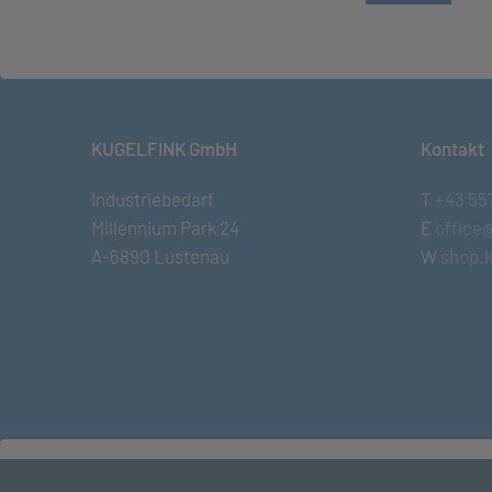
KUGELFINK GmbH
Kontakt
Industriebedarf
T
+43 55
Millennium Park 24
E
office
A-6890 Lustenau
W
shop.k
© KUGELFINK GmbH
•
Impressum
•
AGB
•
Term