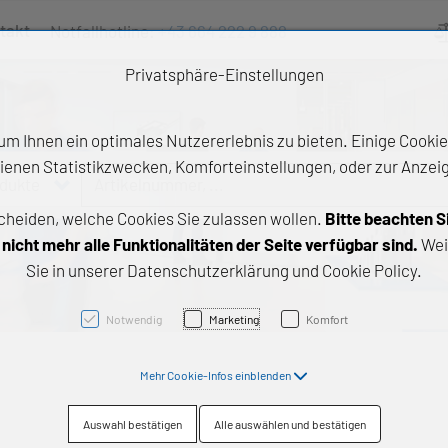
takt
Notfallhotline:
+43 664 222 9 888
Ve
Privatsphäre-Einstellungen
m Ihnen ein optimales Nutzererlebnis zu bieten. Einige Cookies
ienen Statistikzwecken, Komforteinstellungen, oder zur Anzeige
odukte
Artikelnummer, ...
cheiden, welche Cookies Sie zulassen wollen.
Bitte beachten S
e Produkte
icht mehr alle Funktionalitäten der Seite verfügbar sind.
Wei
Sie in unserer Datenschutzerklärung und Cookie Policy.
z- und Gleitlager
triebstechnik
Notwendig
Marketing
Komfort
neartechnik
Mehr Cookie-Infos einblenden
chtungstechnik
Auswahl bestätigen
Alle auswählen und bestätigen
emische Produkte