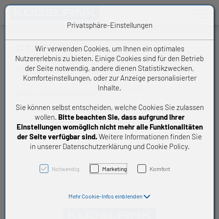
Toggle n
Privatsphäre-Einstellungen
SCE 1112 11/16"
Wir verwenden Cookies, um Ihnen ein optimales
Nutzererlebnis zu bieten. Einige Cookies sind für den Betrieb
der Seite notwendig, andere dienen Statistikzwecken,
INA Schaeffler Nadelhülse
Komforteinstellungen, oder zur Anzeige personalisierter
Inhalte.
SCE1112
KUGELFINK Artikelnummer:
Sie können selbst entscheiden, welche Cookies Sie zulassen
wollen.
Bitte beachten Sie, dass aufgrund Ihrer
Einstellungen womöglich nicht mehr alle Funktionalitäten
der Seite verfügbar sind.
Weitere Informationen finden Sie
in unserer Datenschutzerklärung und Cookie Policy.
Notwendig
Marketing
Komfort
Mehr Cookie-Infos einblenden