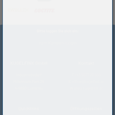
(öffnet in neuem Tab)
(öffnet in neuem Tab)
Bitte loggen Sie sich ein:
zum Kunden-Login
KUGELFINK GmbH
Kontakt
Industriebedarf
T
+43 5577 20 555
Millennium Park 24
E
office@kugelfink.at
A-6890 Lustenau
W
shop.kugelfink.at
Quicklinks
Öffnungszeiten