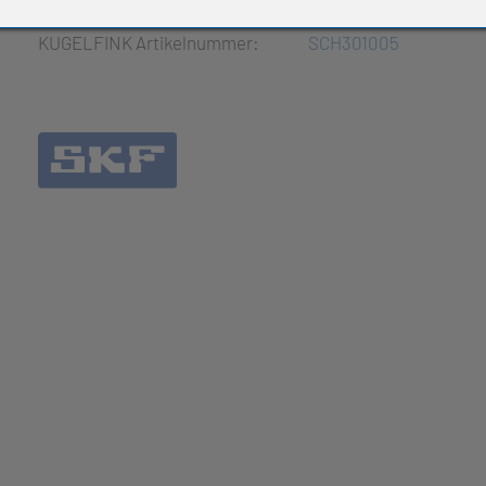
e Produkte
KUGELFINK Artikelnummer:
SCH301005