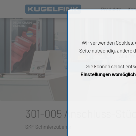
Produkte
Kon
Wir verwenden Cookies, u
Seite notwendig, andere d
Alle Pr
Sie können selbst ents
All
Einstellungen womöglich n
Wäl
An
Li
301-005 Anschluss-Stü
Di
SKF Schmierzubehör
Ch