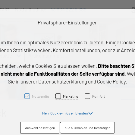
takt
Notfallhotline:
+43 664 222 9 888
Ve
Privatsphäre-Einstellungen
m Ihnen ein optimales Nutzererlebnis zu bieten. Einige Cookies
ienen Statistikzwecken, Komforteinstellungen, oder zur Anzeige
odukte
Artikelnummer, ...
cheiden, welche Cookies Sie zulassen wollen.
Bitte beachten S
e Produkte
icht mehr alle Funktionalitäten der Seite verfügbar sind.
Wei
Sie in unserer Datenschutzerklärung und Cookie Policy.
z- und Gleitlager
triebstechnik
Notwendig
Marketing
Komfort
neartechnik
ck
Mehr Cookie-Infos einblenden
chtungstechnik
Auswahl bestätigen
Alle auswählen und bestätigen
emische Produkte