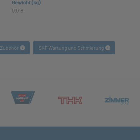
Gewicht (kg)
0,018
 Zubehör
SKF Wartung und Schmierung
(öffnet in neuem Tab)
et in neuem Tab)
(öff
(öffnet in neuem Tab)