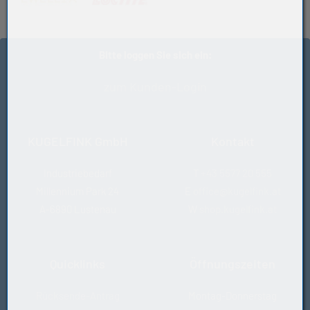
0,027
Hersteller
Handelsware
Bitte loggen Sie sich ein:
zum Kunden-Login
KUGELFINK GmbH
Kontakt
Industriebedarf
T
+43 5577 20 555
Millennium Park 24
E
office@kugelfink.at
A-6890 Lustenau
W
shop.kugelfink.at
Quicklinks
Öffnungszeiten
Rücksende-Antrag
Montag-Donnerstag