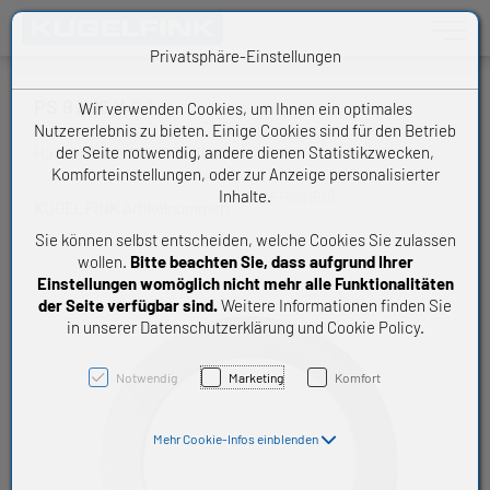
Toggle n
Privatsphäre-Einstellungen
PS 9 X 15 X 0,1
Wir verwenden Cookies, um Ihnen ein optimales
Nutzererlebnis zu bieten. Einige Cookies sind für den Betrieb
der Seite notwendig, andere dienen Statistikzwecken,
Handelsware Passscheibe
Komforteinstellungen, oder zur Anzeige personalisierter
Inhalte.
SEPS91501
KUGELFINK Artikelnummer:
Sie können selbst entscheiden, welche Cookies Sie zulassen
wollen.
Bitte beachten Sie, dass aufgrund Ihrer
Einstellungen womöglich nicht mehr alle Funktionalitäten
der Seite verfügbar sind.
Weitere Informationen finden Sie
in unserer Datenschutzerklärung und Cookie Policy.
Notwendig
Marketing
Komfort
Mehr Cookie-Infos einblenden