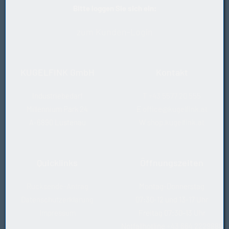
Bitte loggen Sie sich ein:
zum Kunden-Login
KUGELFINK GmbH
Kontakt
Industriebedarf
T
+43 5577 20 555
Millennium Park 24
E
office@kugelfink.at
A-6890 Lustenau
W
shop.kugelfink.at
Quicklinks
Öffnungszeiten
Rücksende-Antrag
Montag-Donnerstag
Datenschutzerklärung
07:30-12 und 13-17 Uhr
Impressum
Freitag 07:30-13 Uhr
Notfallhotline
+43 664 2229888