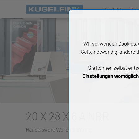
Produkte
Kon
Wir verwenden Cookies, u
Seite notwendig, andere d
Alle Pr
Sie können selbst ents
All
Einstellungen womöglich n
Wäl
An
Li
20 X 28 X 6 A NBR
Di
Handelsware Wellendichtring
Ch