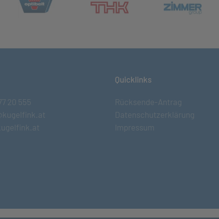
et in neuem Tab)
(öff
(öffnet in neuem Tab)
Quicklinks
77 20 555
Rücksende-Antrag
@kugelfink.at
Datenschutzerklärung
ugelfink.at
Impressum