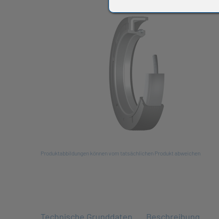
All
Produktabbildungen können vom tatsächlichen Produkt abweichen
Technische Grunddaten
Beschreibung