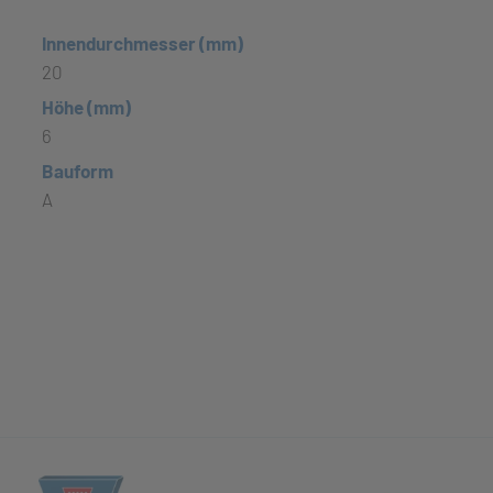
Innendurchmesser (mm)
20
Höhe (mm)
6
Bauform
A
(öffnet in neuem Tab)