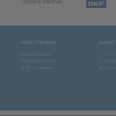
Unsere Partner
(öffn
KUGELFINK GmbH
Kontakt
Industriebedarf
T
+43 55
Millennium Park 24
E
office
A-6890 Lustenau
W
shop.k