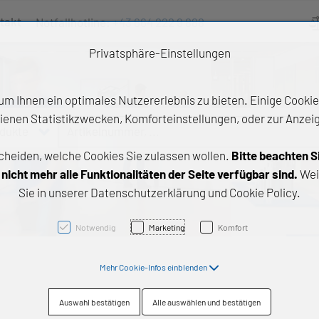
takt
Notfallhotline:
+43 664 222 9 888
Ve
Privatsphäre-Einstellungen
m Ihnen ein optimales Nutzererlebnis zu bieten. Einige Cookies
ienen Statistikzwecken, Komforteinstellungen, oder zur Anzeige
odukte
Artikelnummer, ...
cheiden, welche Cookies Sie zulassen wollen.
Bitte beachten S
e Produkte
icht mehr alle Funktionalitäten der Seite verfügbar sind.
Wei
Sie in unserer Datenschutzerklärung und Cookie Policy.
z- und Gleitlager
triebstechnik
Notwendig
Marketing
Komfort
neartechnik
Mehr Cookie-Infos einblenden
chtungstechnik
Auswahl bestätigen
Alle auswählen und bestätigen
emische Produkte