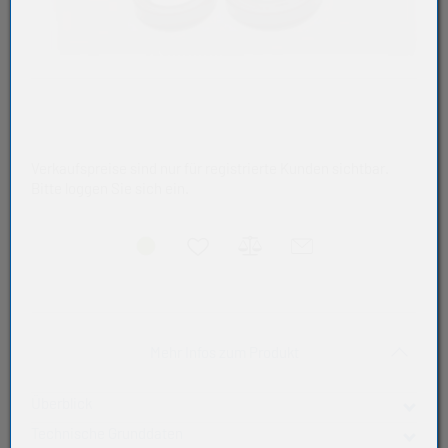
Verkaufspreise sind nur für registrierte Kunden sichtbar.
Bitte loggen Sie sich ein.
Akkordeon auf-/zukla
Mehr Infos zum Produkt
Überblick
Technische Grunddaten