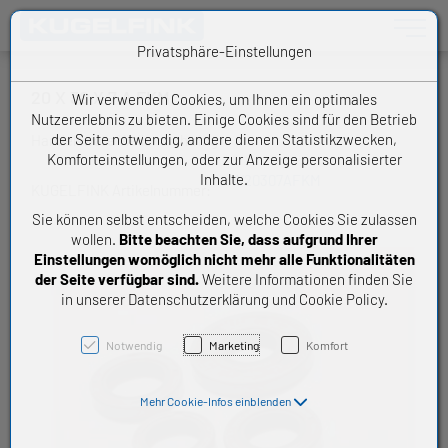
Toggle n
Privatsphäre-Einstellungen
20 X 30 X 7 A FKM
Wir verwenden Cookies, um Ihnen ein optimales
Nutzererlebnis zu bieten. Einige Cookies sind für den Betrieb
der Seite notwendig, andere dienen Statistikzwecken,
Handelsware Wellendichtring
Komforteinstellungen, oder zur Anzeige personalisierter
Inhalte.
W20307AFKM
KUGELFINK Artikelnummer:
Sie können selbst entscheiden, welche Cookies Sie zulassen
wollen.
Bitte beachten Sie, dass aufgrund Ihrer
Einstellungen womöglich nicht mehr alle Funktionalitäten
der Seite verfügbar sind.
Weitere Informationen finden Sie
in unserer Datenschutzerklärung und Cookie Policy.
Notwendig
Marketing
Komfort
Mehr Cookie-Infos einblenden