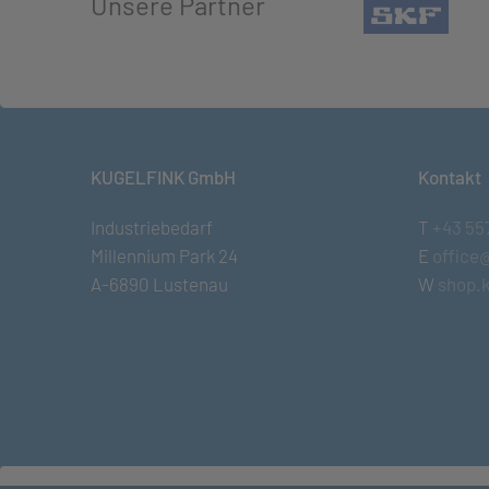
Unsere Partner
(öffn
KUGELFINK GmbH
Kontakt
Industriebedarf
T
+43 55
Millennium Park 24
E
office
A-6890 Lustenau
W
shop.k