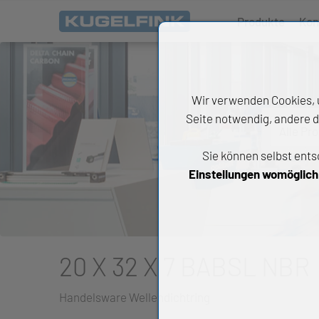
Produkte
Kon
Wir verwenden Cookies, u
Seite notwendig, andere d
Alle Pr
Sie können selbst ents
All
Einstellungen womöglich n
Wäl
An
Li
20 X 32 X 7 BABSL NBR
Di
Handelsware Wellendichtring
Ch