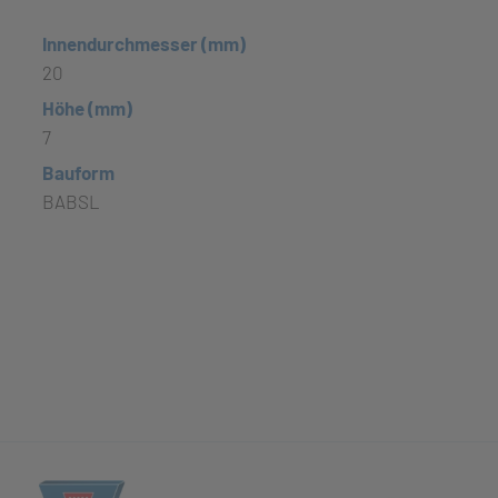
Innendurchmesser (mm)
20
Höhe (mm)
7
Bauform
BABSL
(öffnet in neuem Tab)