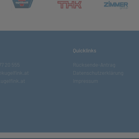
et in neuem Tab)
(öff
(öffnet in neuem Tab)
Quicklinks
77 20 555
Rücksende-Antrag
@kugelfink.at
Datenschutzerklärung
ugelfink.at
Impressum