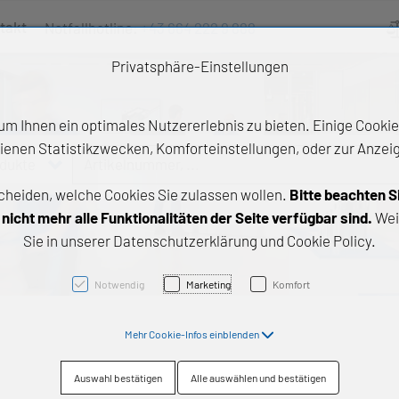
takt
Notfallhotline:
+43 664 222 9 888
Ve
Privatsphäre-Einstellungen
m Ihnen ein optimales Nutzererlebnis zu bieten. Einige Cookies
ienen Statistikzwecken, Komforteinstellungen, oder zur Anzeige
odukte
Artikelnummer, ...
cheiden, welche Cookies Sie zulassen wollen.
Bitte beachten S
e Produkte
icht mehr alle Funktionalitäten der Seite verfügbar sind.
Wei
Sie in unserer Datenschutzerklärung und Cookie Policy.
z- und Gleitlager
triebstechnik
Notwendig
Marketing
Komfort
neartechnik
Mehr Cookie-Infos einblenden
chtungstechnik
Auswahl bestätigen
Alle auswählen und bestätigen
emische Produkte