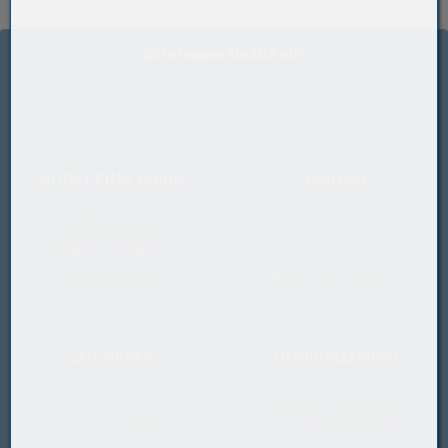
Bitte loggen Sie sich ein:
zum Kunden-Login
KUGELFINK GmbH
Kontakt
Industriebedarf
T
+43 5577 20 555
Millennium Park 24
E
office@kugelfink.at
A-6890 Lustenau
W
shop.kugelfink.at
Quicklinks
Öffnungszeiten
Rücksende-Antrag
Montag-Donnerstag
Datenschutzerklärung
07:30-12 und 13-17 Uhr