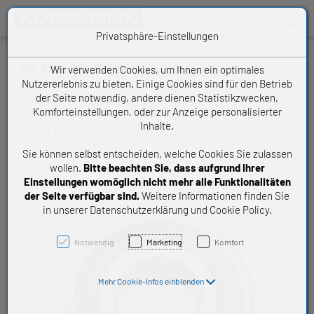
Toggle n
Privatsphäre-Einstellungen
SS 2208 2RS TN IBB
Wir verwenden Cookies, um Ihnen ein optimales
Nutzererlebnis zu bieten. Einige Cookies sind für den Betrieb
der Seite notwendig, andere dienen Statistikzwecken,
IBB Niro-Pendelkugellager
Komforteinstellungen, oder zur Anzeige personalisierter
Inhalte.
W22082RS
KUGELFINK Artikelnummer:
Sie können selbst entscheiden, welche Cookies Sie zulassen
wollen.
Bitte beachten Sie, dass aufgrund Ihrer
Einstellungen womöglich nicht mehr alle Funktionalitäten
der Seite verfügbar sind.
Weitere Informationen finden Sie
in unserer Datenschutzerklärung und Cookie Policy.
Notwendig
Marketing
Komfort
Mehr Cookie-Infos einblenden