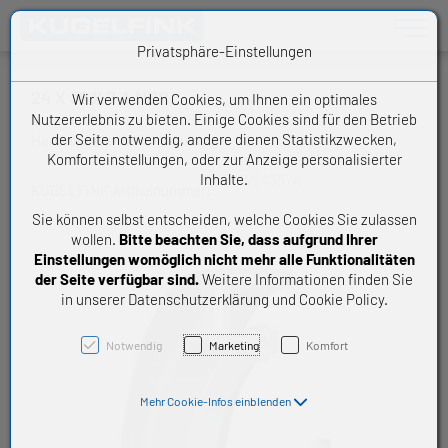
Toggle n
Privatsphäre-Einstellungen
24 X 35 X 7 A NBR
Wir verwenden Cookies, um Ihnen ein optimales
Nutzererlebnis zu bieten. Einige Cookies sind für den Betrieb
der Seite notwendig, andere dienen Statistikzwecken,
Handelsware Wellendichtring
Komforteinstellungen, oder zur Anzeige personalisierter
Inhalte.
W24357A
KUGELFINK Artikelnummer:
Sie können selbst entscheiden, welche Cookies Sie zulassen
wollen.
Bitte beachten Sie, dass aufgrund Ihrer
Einstellungen womöglich nicht mehr alle Funktionalitäten
der Seite verfügbar sind.
Weitere Informationen finden Sie
in unserer Datenschutzerklärung und Cookie Policy.
Notwendig
Marketing
Komfort
Mehr Cookie-Infos einblenden