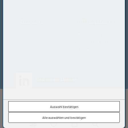
-Bremsflüssigkeiten auf Glykolbasis und schwer
entflammbaren Druckflüssigkeiten HFD
- Die Ozon-, Witterungs- und Alterungsbeständigkeit ist
eher gering. In den überwiegenden Anwendungsfällen,
Quicklinks
Öffnungszeiten
z.B. wenn der Werkstoff mit Öl benetzt ist, wirkt sich das
jedoch nicht nachteilig aus.
Rücksende-Antrag
Montag-Donnerstag
Datenschutzerklärung
07:30-12 und 13-17 Uhr
Impressum
Freitag 07:30-13 Uhr
Notfallhotline
+43 664 2229888
(öffnet in neuem Tab)
Folgt uns auf LinkedIn
© KUGELFINK GmbH
Auswahl bestätigen
Impressum
•
AGB
•
Datenschutz
•
Kontakt
Alle auswählen und bestätigen
Vergleich
Wunschliste
Warenkorb
Suche