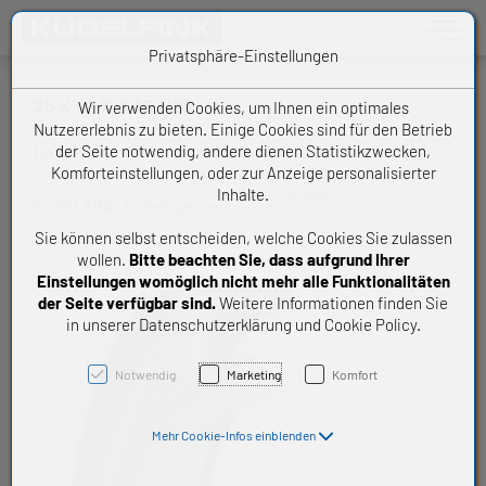
Toggle n
Privatsphäre-Einstellungen
25 X 40 X 8 AS NBR
Wir verwenden Cookies, um Ihnen ein optimales
Nutzererlebnis zu bieten. Einige Cookies sind für den Betrieb
der Seite notwendig, andere dienen Statistikzwecken,
Handelsware Wellendichtring
Komforteinstellungen, oder zur Anzeige personalisierter
Inhalte.
W25408AS
KUGELFINK Artikelnummer:
Sie können selbst entscheiden, welche Cookies Sie zulassen
wollen.
Bitte beachten Sie, dass aufgrund Ihrer
Einstellungen womöglich nicht mehr alle Funktionalitäten
der Seite verfügbar sind.
Weitere Informationen finden Sie
in unserer Datenschutzerklärung und Cookie Policy.
Notwendig
Marketing
Komfort
Mehr Cookie-Infos einblenden