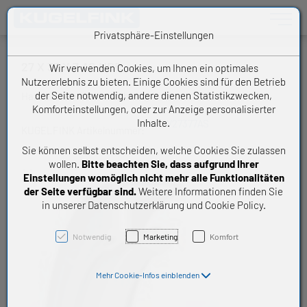
Toggle n
Privatsphäre-Einstellungen
27 X 37 X 7 AS NBR
Wir verwenden Cookies, um Ihnen ein optimales
Nutzererlebnis zu bieten. Einige Cookies sind für den Betrieb
der Seite notwendig, andere dienen Statistikzwecken,
Handelsware Wellendichtring
Komforteinstellungen, oder zur Anzeige personalisierter
Inhalte.
W27377AS
KUGELFINK Artikelnummer:
Sie können selbst entscheiden, welche Cookies Sie zulassen
wollen.
Bitte beachten Sie, dass aufgrund Ihrer
Einstellungen womöglich nicht mehr alle Funktionalitäten
der Seite verfügbar sind.
Weitere Informationen finden Sie
in unserer Datenschutzerklärung und Cookie Policy.
Notwendig
Marketing
Komfort
Mehr Cookie-Infos einblenden