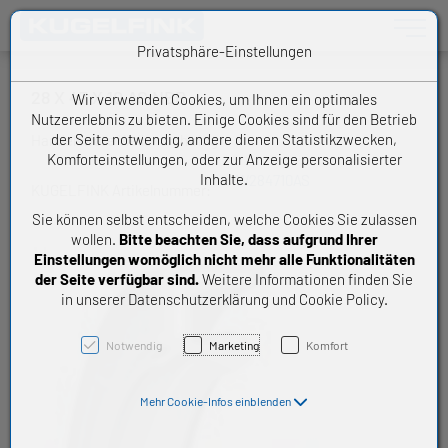
Toggle n
Privatsphäre-Einstellungen
28 X 47 X 10 AS NBR
Wir verwenden Cookies, um Ihnen ein optimales
Nutzererlebnis zu bieten. Einige Cookies sind für den Betrieb
der Seite notwendig, andere dienen Statistikzwecken,
Handelsware Wellendichtring
Komforteinstellungen, oder zur Anzeige personalisierter
Inhalte.
W284710AS
KUGELFINK Artikelnummer:
Sie können selbst entscheiden, welche Cookies Sie zulassen
wollen.
Bitte beachten Sie, dass aufgrund Ihrer
Einstellungen womöglich nicht mehr alle Funktionalitäten
der Seite verfügbar sind.
Weitere Informationen finden Sie
in unserer Datenschutzerklärung und Cookie Policy.
Notwendig
Marketing
Komfort
Mehr Cookie-Infos einblenden