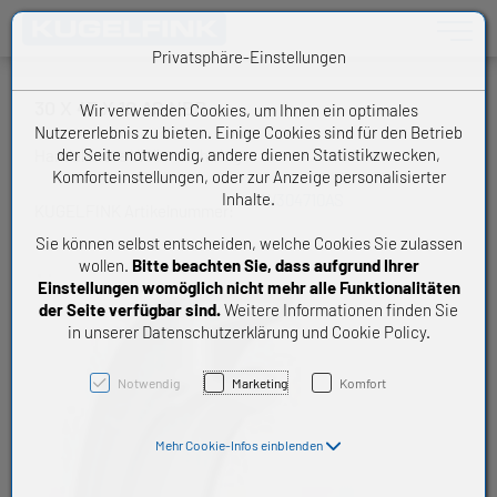
Toggle n
Privatsphäre-Einstellungen
30 X 47 X 10 AS NBR
Wir verwenden Cookies, um Ihnen ein optimales
Nutzererlebnis zu bieten. Einige Cookies sind für den Betrieb
der Seite notwendig, andere dienen Statistikzwecken,
Handelsware Wellendichtring
Komforteinstellungen, oder zur Anzeige personalisierter
Inhalte.
W304710AS
KUGELFINK Artikelnummer:
Sie können selbst entscheiden, welche Cookies Sie zulassen
wollen.
Bitte beachten Sie, dass aufgrund Ihrer
Einstellungen womöglich nicht mehr alle Funktionalitäten
der Seite verfügbar sind.
Weitere Informationen finden Sie
in unserer Datenschutzerklärung und Cookie Policy.
Notwendig
Marketing
Komfort
Mehr Cookie-Infos einblenden