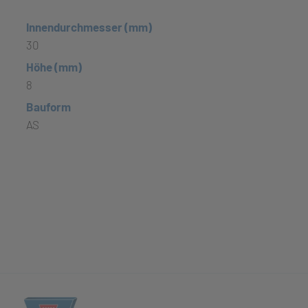
Innendurchmesser (mm)
30
Höhe (mm)
8
Bauform
AS
(öffnet in neuem Tab)