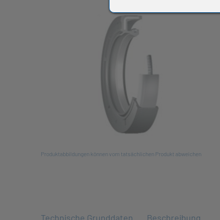
All
Produktabbildungen können vom tatsächlichen Produkt abweichen
Technische Grunddaten
Beschreibung