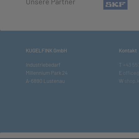
Unsere Partner
(öffn
KUGELFINK GmbH
Kontakt
Industriebedarf
T
+43 55
Millennium Park 24
E
office
A-6890 Lustenau
W
shop.k