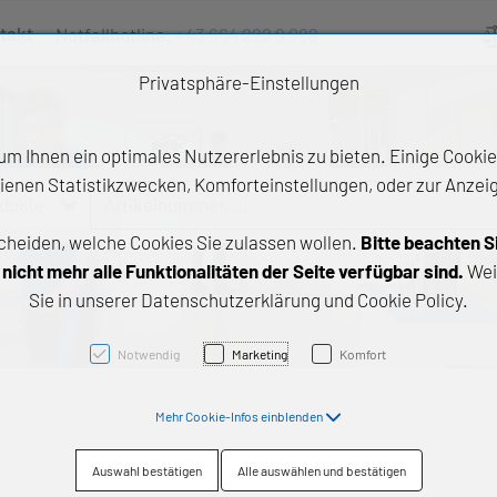
takt
Notfallhotline:
+43 664 222 9 888
Ve
Privatsphäre-Einstellungen
m Ihnen ein optimales Nutzererlebnis zu bieten. Einige Cookies
ienen Statistikzwecken, Komforteinstellungen, oder zur Anzeige
odukte
Artikelnummer, ...
cheiden, welche Cookies Sie zulassen wollen.
Bitte beachten S
e Produkte
icht mehr alle Funktionalitäten der Seite verfügbar sind.
Wei
Sie in unserer Datenschutzerklärung und Cookie Policy.
z- und Gleitlager
triebstechnik
Notwendig
Marketing
Komfort
neartechnik
Mehr Cookie-Infos einblenden
chtungstechnik
Auswahl bestätigen
Alle auswählen und bestätigen
emische Produkte