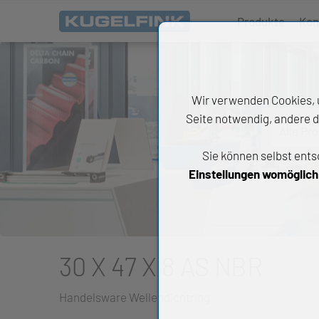
Produkte
Kon
Wir verwenden Cookies, u
Seite notwendig, andere d
Alle Pr
Sie können selbst ents
All
Einstellungen womöglich n
Wäl
An
Li
30 X 47 X 8 AS NBR
Di
Handelsware Wellendichtring
Ch