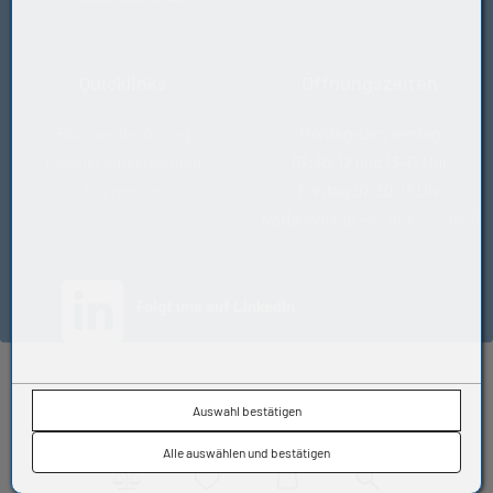
-Bremsflüssigkeiten auf Glykolbasis und schwer
entflammbaren Druckflüssigkeiten HFD
- Die Ozon-, Witterungs- und Alterungsbeständigkeit ist
eher gering. In den überwiegenden Anwendungsfällen,
Quicklinks
Öffnungszeiten
z.B. wenn der Werkstoff mit Öl benetzt ist, wirkt sich das
jedoch nicht nachteilig aus.
Rücksende-Antrag
Montag-Donnerstag
Datenschutzerklärung
07:30-12 und 13-17 Uhr
Impressum
Freitag 07:30-13 Uhr
Notfallhotline
+43 664 2229888
(öffnet in neuem Tab)
Folgt uns auf LinkedIn
© KUGELFINK GmbH
Auswahl bestätigen
Impressum
•
AGB
•
Datenschutz
•
Kontakt
Alle auswählen und bestätigen
Vergleich
Wunschliste
Warenkorb
Suche