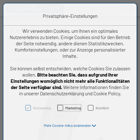
Toggle n
Privatsphäre-Einstellungen
31 X 47 X 7 A NBR
Wir verwenden Cookies, um Ihnen ein optimales
Nutzererlebnis zu bieten. Einige Cookies sind für den Betrieb
der Seite notwendig, andere dienen Statistikzwecken,
Handelsware Wellendichtring
Komforteinstellungen, oder zur Anzeige personalisierter
Inhalte.
W31477A
KUGELFINK Artikelnummer:
Sie können selbst entscheiden, welche Cookies Sie zulassen
wollen.
Bitte beachten Sie, dass aufgrund Ihrer
Einstellungen womöglich nicht mehr alle Funktionalitäten
der Seite verfügbar sind.
Weitere Informationen finden Sie
in unserer Datenschutzerklärung und Cookie Policy.
Notwendig
Marketing
Komfort
Mehr Cookie-Infos einblenden