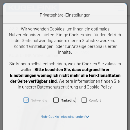
Toggle n
Privatsphäre-Einstellungen
32 X 42 X 7 AS NBR
Wir verwenden Cookies, um Ihnen ein optimales
Nutzererlebnis zu bieten. Einige Cookies sind für den Betrieb
der Seite notwendig, andere dienen Statistikzwecken,
Handelsware Wellendichtring
Komforteinstellungen, oder zur Anzeige personalisierter
Inhalte.
W32427AS
KUGELFINK Artikelnummer:
Sie können selbst entscheiden, welche Cookies Sie zulassen
wollen.
Bitte beachten Sie, dass aufgrund Ihrer
Einstellungen womöglich nicht mehr alle Funktionalitäten
der Seite verfügbar sind.
Weitere Informationen finden Sie
in unserer Datenschutzerklärung und Cookie Policy.
Notwendig
Marketing
Komfort
Mehr Cookie-Infos einblenden