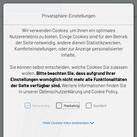
Toggle n
Privatsphäre-Einstellungen
34 X 62 X 10 AS NBR
Wir verwenden Cookies, um Ihnen ein optimales
Nutzererlebnis zu bieten. Einige Cookies sind für den Betrieb
der Seite notwendig, andere dienen Statistikzwecken,
Handelsware Wellendichtring
Komforteinstellungen, oder zur Anzeige personalisierter
Inhalte.
W346210AS
KUGELFINK Artikelnummer:
Sie können selbst entscheiden, welche Cookies Sie zulassen
wollen.
Bitte beachten Sie, dass aufgrund Ihrer
Einstellungen womöglich nicht mehr alle Funktionalitäten
der Seite verfügbar sind.
Weitere Informationen finden Sie
in unserer Datenschutzerklärung und Cookie Policy.
Notwendig
Marketing
Komfort
Mehr Cookie-Infos einblenden