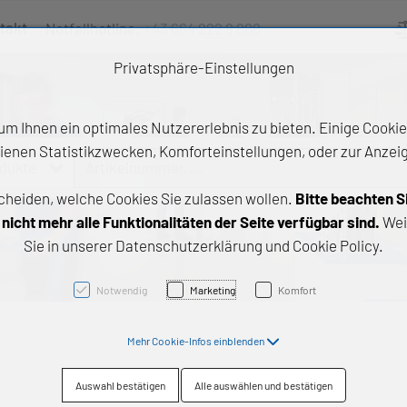
takt
Notfallhotline:
+43 664 222 9 888
Ve
Privatsphäre-Einstellungen
m Ihnen ein optimales Nutzererlebnis zu bieten. Einige Cookies
ienen Statistikzwecken, Komforteinstellungen, oder zur Anzeige
odukte
Artikelnummer, ...
cheiden, welche Cookies Sie zulassen wollen.
Bitte beachten S
e Produkte
icht mehr alle Funktionalitäten der Seite verfügbar sind.
Wei
Sie in unserer Datenschutzerklärung und Cookie Policy.
z- und Gleitlager
triebstechnik
Notwendig
Marketing
Komfort
neartechnik
Mehr Cookie-Infos einblenden
chtungstechnik
Auswahl bestätigen
Alle auswählen und bestätigen
emische Produkte