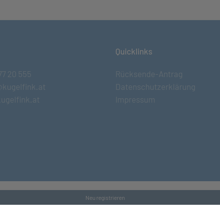
Quicklinks
77 20 555
Rücksende-Antrag
@kugelfink.at
Datenschutzerklärung
ugelfink.at
Impressum
Neu registrieren
s and Conditons
•
Datenschutz
•
Kontakt