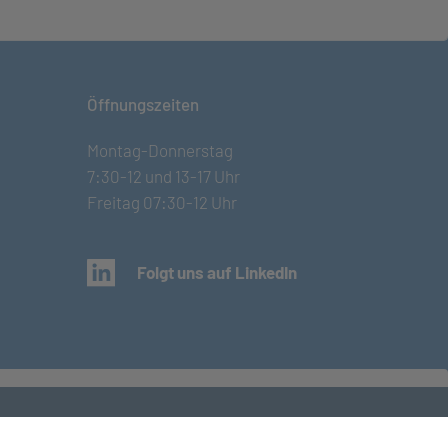
Öffnungszeiten
Montag-Donnerstag
7:30-12 und 13-17 Uhr
Freitag 07:30-12 Uhr
(öffnet in neuem Tab)
Folgt uns auf LinkedIn