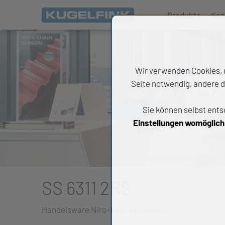
Produkte
Kon
Wir verwenden Cookies, u
Seite notwendig, andere d
Alle Pr
Sie können selbst ents
All
Einstellungen womöglich n
Wäl
An
Li
SS 6311 2RS
Di
Handelsware Niro-Rillenkugellager
Ch