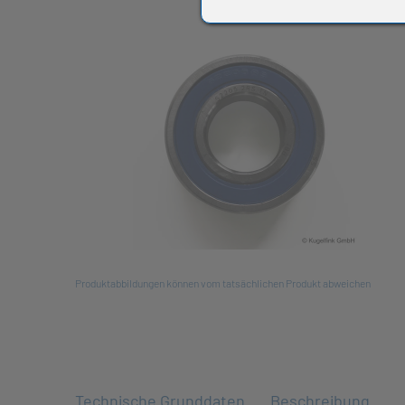
All
Produktabbildungen können vom tatsächlichen Produkt abweichen
Technische Grunddaten
Beschreibung