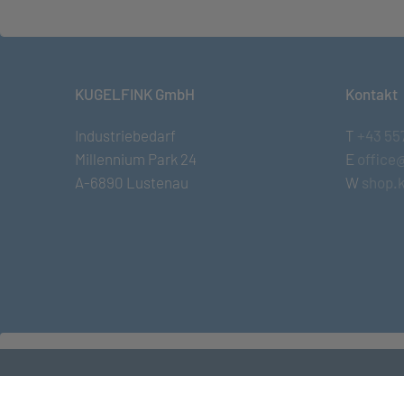
KUGELFINK GmbH
Kontakt
Industriebedarf
T
+43 55
Millennium Park 24
E
office
A-6890 Lustenau
W
shop.k
© KUGELFINK GmbH
•
Impressum
•
AGB
•
Term