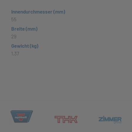
Innendurchmesser (mm)
55
Breite (mm)
29
Gewicht (kg)
1,37
(öffnet in neuem Tab)
et in neuem Tab)
(öff
(öffnet in neuem Tab)