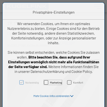
Toggle n
Privatsphäre-Einstellungen
ZR 172 L 037
Wir verwenden Cookies, um Ihnen ein optimales
Nutzererlebnis zu bieten. Einige Cookies sind für den Betrieb
der Seite notwendig, andere dienen Statistikzwecken,
CONCAR Zahnriemen
Komforteinstellungen, oder zur Anzeige personalisierter
Inhalte.
ZRL172L037
KUGELFINK Artikelnummer:
Sie können selbst entscheiden, welche Cookies Sie zulassen
wollen.
Bitte beachten Sie, dass aufgrund Ihrer
Einstellungen womöglich nicht mehr alle Funktionalitäten
der Seite verfügbar sind.
Weitere Informationen finden Sie
in unserer Datenschutzerklärung und Cookie Policy.
Notwendig
Marketing
Komfort
Mehr Cookie-Infos einblenden