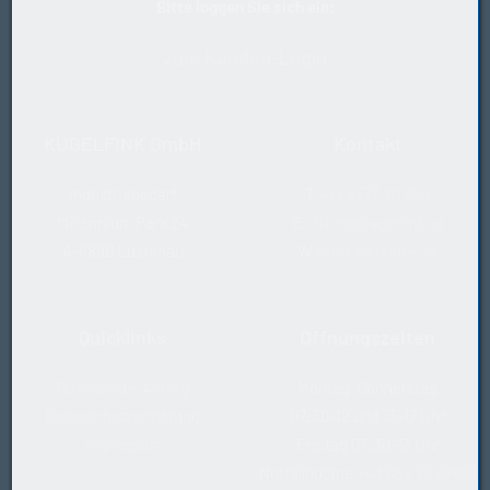
Bitte loggen Sie sich ein:
Hersteller
CONCAR
zum Kunden-Login
Zahnabstand (mm)
9,525
KUGELFINK GmbH
Kontakt
Industriebedarf
T
+43 5577 20 555
Millennium Park 24
E
office@kugelfink.at
A-6890 Lustenau
W
shop.kugelfink.at
Quicklinks
Öffnungszeiten
Rücksende-Antrag
Montag-Donnerstag
Datenschutzerklärung
07:30-12 und 13-17 Uhr
Impressum
Freitag 07:30-13 Uhr
Notfallhotline
+43 664 2229888