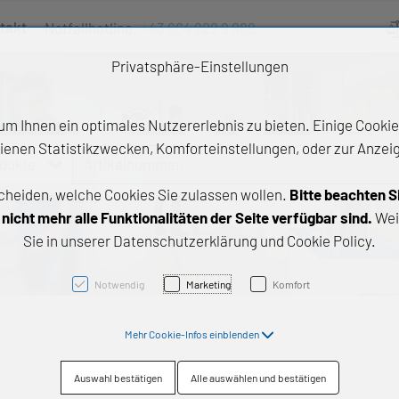
takt
Notfallhotline:
+43 664 222 9 888
Ve
Privatsphäre-Einstellungen
m Ihnen ein optimales Nutzererlebnis zu bieten. Einige Cookies
ienen Statistikzwecken, Komforteinstellungen, oder zur Anzeige
odukte
Artikelnummer, ...
cheiden, welche Cookies Sie zulassen wollen.
Bitte beachten S
e Produkte
icht mehr alle Funktionalitäten der Seite verfügbar sind.
Wei
Sie in unserer Datenschutzerklärung und Cookie Policy.
z- und Gleitlager
triebstechnik
Notwendig
Marketing
Komfort
neartechnik
Mehr Cookie-Infos einblenden
chtungstechnik
Auswahl bestätigen
Alle auswählen und bestätigen
emische Produkte