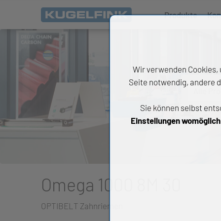
Produkte
Kon
Wir verwenden Cookies, u
Seite notwendig, andere d
Alle Pr
Sie können selbst ents
All
Einstellungen womöglich n
Wäl
An
Li
Omega 1000 8M 30
Di
OPTIBELT Zahnriemen
Ch