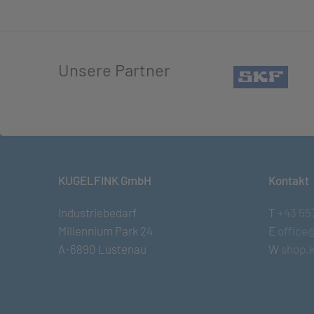
Unsere Partner
(öffn
KUGELFINK GmbH
Kontakt
Industriebedarf
T
+43 55
Millennium Park 24
E
office
A-6890 Lustenau
W
shop.k