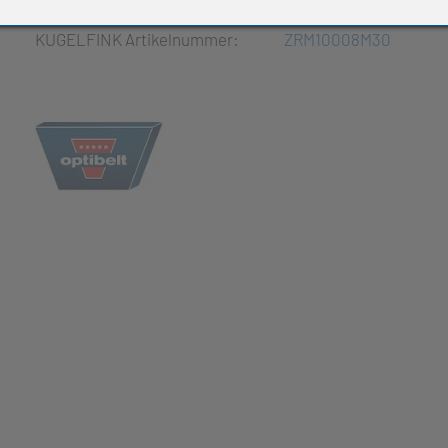
e Produkte
KUGELFINK Artikelnummer:
ZRM10008M30