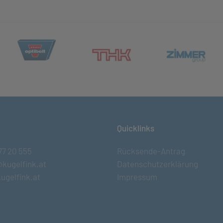
(öffnet in neuem Tab)
et in neuem Tab)
(öff
(öffnet in neuem Tab)
Quicklinks
77 20 555
Rücksende-Antrag
@kugelfink.at
Datenschutzerklärung
ugelfink.at
Impressum