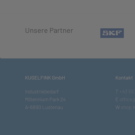
Unsere Partner
(öffn
KUGELFINK GmbH
Kontakt
Industriebedarf
T
+43 55
Millennium Park 24
E
office
A-6890 Lustenau
W
shop.k