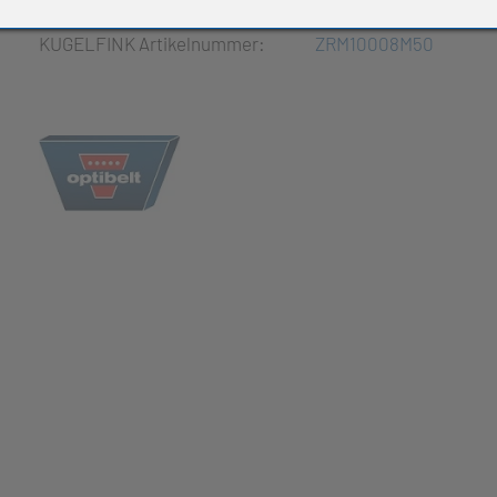
e Produkte
KUGELFINK Artikelnummer:
ZRM10008M50