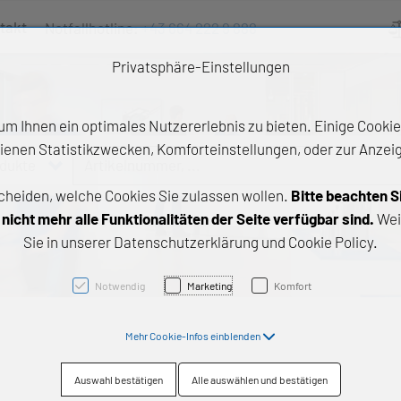
takt
Notfallhotline:
+43 664 222 9 888
Ve
Privatsphäre-Einstellungen
m Ihnen ein optimales Nutzererlebnis zu bieten. Einige Cookies
ienen Statistikzwecken, Komforteinstellungen, oder zur Anzeige
odukte
Artikelnummer, ...
cheiden, welche Cookies Sie zulassen wollen.
Bitte beachten S
e Produkte
icht mehr alle Funktionalitäten der Seite verfügbar sind.
Wei
Sie in unserer Datenschutzerklärung und Cookie Policy.
z- und Gleitlager
triebstechnik
Notwendig
Marketing
Komfort
neartechnik
Mehr Cookie-Infos einblenden
chtungstechnik
Auswahl bestätigen
Alle auswählen und bestätigen
emische Produkte