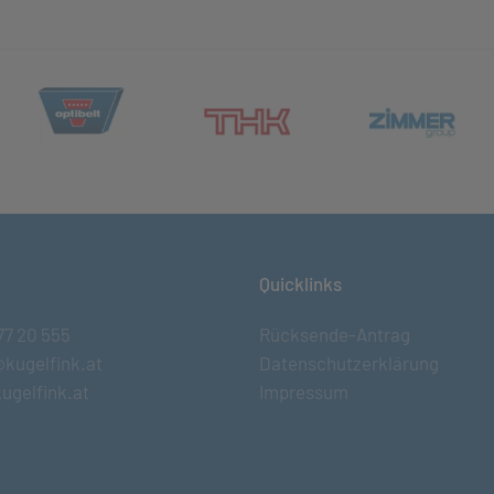
(öffnet in neuem Tab)
et in neuem Tab)
(öff
(öffnet in neuem Tab)
Quicklinks
77 20 555
Rücksende-Antrag
@kugelfink.at
Datenschutzerklärung
ugelfink.at
Impressum