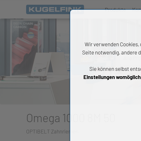
Produkte
Kon
Wir verwenden Cookies, u
Seite notwendig, andere d
Alle Pr
Sie können selbst ents
All
Einstellungen womöglich n
Wäl
An
Li
Omega 1000 8M 50
Di
OPTIBELT Zahnriemen
Ch