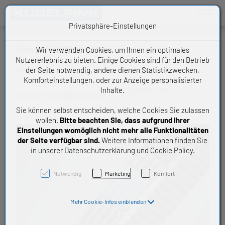
Toggle n
Privatsphäre-Einstellungen
Omega 1400 8M HL 30
Wir verwenden Cookies, um Ihnen ein optimales
Nutzererlebnis zu bieten. Einige Cookies sind für den Betrieb
der Seite notwendig, andere dienen Statistikzwecken,
OPTIBELT Zahnriemen
Komforteinstellungen, oder zur Anzeige personalisierter
Inhalte.
ZRM14008MHL30
KUGELFINK Artikelnummer:
Sie können selbst entscheiden, welche Cookies Sie zulassen
wollen.
Bitte beachten Sie, dass aufgrund Ihrer
Einstellungen womöglich nicht mehr alle Funktionalitäten
der Seite verfügbar sind.
Weitere Informationen finden Sie
in unserer Datenschutzerklärung und Cookie Policy.
Notwendig
Marketing
Komfort
Mehr Cookie-Infos einblenden