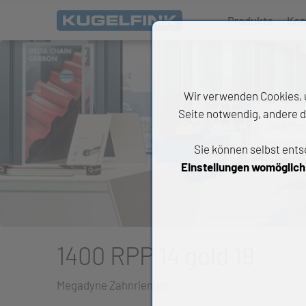
Produkte
Kon
Wir verwenden Cookies, u
Seite notwendig, andere d
Alle Pr
Sie können selbst ents
All
Einstellungen womöglich n
Wäl
An
Li
1400 RPP 14 gold 19
Di
Megadyne Zahnriemen
Ch