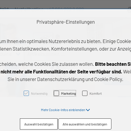
takt
Notfallhotline:
+43 664 222 9 888
Ve
Privatsphäre-Einstellungen
m Ihnen ein optimales Nutzererlebnis zu bieten. Einige Cookies
ienen Statistikzwecken, Komforteinstellungen, oder zur Anzeige
odukte
Artikelnummer, ...
cheiden, welche Cookies Sie zulassen wollen.
Bitte beachten S
e Produkte
icht mehr alle Funktionalitäten der Seite verfügbar sind.
Wei
Sie in unserer Datenschutzerklärung und Cookie Policy.
z- und Gleitlager
triebstechnik
Notwendig
Marketing
Komfort
neartechnik
Mehr Cookie-Infos einblenden
chtungstechnik
Auswahl bestätigen
Alle auswählen und bestätigen
emische Produkte