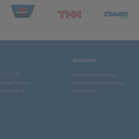
(öffnet in neuem Tab)
et in neuem Tab)
(öff
(öffnet in neuem Tab)
Quicklinks
77 20 555
Rücksende-Antrag
@kugelfink.at
Datenschutzerklärung
ugelfink.at
Impressum