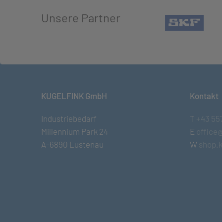
Unsere Partner
(öffn
KUGELFINK GmbH
Kontakt
Industriebedarf
T
+43 55
Millennium Park 24
E
office
A-6890 Lustenau
W
shop.k