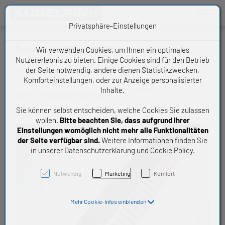
Toggle n
Privatsphäre-Einstellungen
Delta Chain 1600 8MDC 36
Wir verwenden Cookies, um Ihnen ein optimales
Nutzererlebnis zu bieten. Einige Cookies sind für den Betrieb
der Seite notwendig, andere dienen Statistikzwecken,
OPTIBELT Zahnriemen
Komforteinstellungen, oder zur Anzeige personalisierter
Inhalte.
ZRM16008MDC36
KUGELFINK Artikelnummer:
Sie können selbst entscheiden, welche Cookies Sie zulassen
wollen.
Bitte beachten Sie, dass aufgrund Ihrer
Einstellungen womöglich nicht mehr alle Funktionalitäten
der Seite verfügbar sind.
Weitere Informationen finden Sie
in unserer Datenschutzerklärung und Cookie Policy.
Notwendig
Marketing
Komfort
Mehr Cookie-Infos einblenden