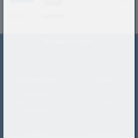
Zähnezahl
200
Gewicht (kg)
(öffnet in neuem Tab)
(öffnet in neuem Tab)
0,27
Hersteller
OPTIBELT
Bitte loggen Sie sich ein:
Zahnabstand (mm)
8
zum Kunden-Login
KUGELFINK GmbH
Kontakt
Industriebedarf
T
+43 5577 20 555
Millennium Park 24
E
office@kugelfink.at
A-6890 Lustenau
W
shop.kugelfink.at
Quicklinks
Öffnungszeiten